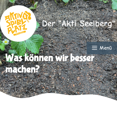
Zum
Inhalt
springen
Der "Akti Seelberg"
Menü
Was können wir besser
machen?